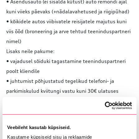
• Asendusauto (ei sisalda kütust) auto remondi ajal
kuni viieks päevaks (+nädalavahetused ja riigipühad)
• kõikidele autos viibivatele reisijatele majutus kuni
viis ööd (broneering ja arve tehtud teeninduspartneri
nimel)
Lisaks neile pakume:
• vajadusel sõiduki tagastamine teeninduspartneri
poolt kliendile
• juhtumist põhjustatud tegelikud telefoni- ja
parkimiskulud kviitungi vastu kuni 30€ ulatuses
Mobiilsusgarantii ei kehti, kui
– reisi katkemine on põhjustatud kasutaja enda
Veebileht kasutab küpsiseid.
tegevusest või tegevusetusest (nt õli või kütuse
Kasutame küpsiseid sisu ja reklaamide
puudumine, ebasobiva kütuse kasutamine, rehvi