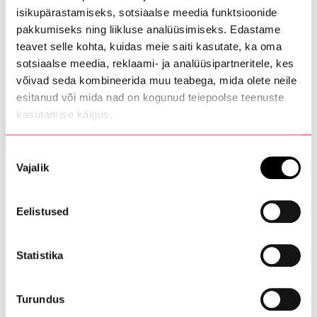
isikupärastamiseks, sotsiaalse meedia funktsioonide
purunemine või muu kasutusjuhendiga vastuolu).
pakkumiseks ning liikluse analüüsimiseks. Edastame
– ei ole järgitud auto hooldusprogrammi või sõidu
teavet selle kohta, kuidas meie saiti kasutate, ka oma
sotsiaalse meedia, reklaami- ja analüüsipartneritele, kes
katkemine on tingitud hoolduse käigus leitud
võivad seda kombineerida muu teabega, mida olete neile
defektide parandamata jätmisest.
esitanud või mida nad on kogunud teiepoolse teenuste
– reisi katkemine on põhjustatud välisest tegurist (nt
kasutamise käigus.
vargus, vandalism, õnnetus, loodusõnnetus või muu
Nõusoleku
välisteguri põhjustatud kahju).
Vajalik
valik
– tegemist on liiklusõnnetuse ja/või kahjujuhtumiga.
Mobiilsusgarantii ei kata ka auto remondikulusid ega
Eelistused
kulusid, mis võivad tekkida rikkeabi telefoninumbrilt
antud juhiste vastaselt tegutsemisel.
Statistika
Riigid, kus mobiilsusgarantii kehtib:
Turundus
Austria, Belgia, Bosnia ja Hertsegoviina, Bulgaaria,