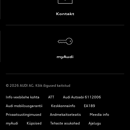
Kontakt
myAudi
© 2026 AUDI AG. Kõik õigused kaitstud
Info veebilehe kohta
ATT
Audi Autoabi 6112006
Audi mobiilsusgarantii
Keskkonnainfo
EA189
Privaatsustingimused
Andmekaitseteatis
Meedia info
myAudi
Küpsised
Tehaste asukohad
Ajalugu