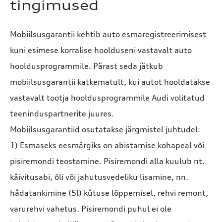
tingimused
Mobiilsusgarantii kehtib auto esmaregistreerimisest
kuni esimese korralise hoolduseni vastavalt auto
hooldusprogrammile. Pärast seda jätkub
mobiilsusgarantii katkematult, kui autot hooldatakse
vastavalt tootja hooldusprogrammile Audi volitatud
teeninduspartnerite juures.
Mobiilsusgarantiid osutatakse järgmistel juhtudel:
1) Esmaseks eesmärgiks on abistamise kohapeal või
pisiremondi teostamine. Pisiremondi alla kuulub nt.
käivitusabi, õli või jahutusvedeliku lisamine, nn.
hädatankimine (5l) kütuse lõppemisel, rehvi remont,
varurehvi vahetus. Pisiremondi puhul ei ole