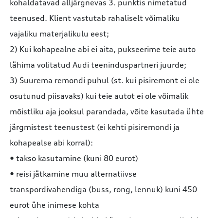
kohaldatavad alljärgnevas 3. punktis nimetatud
teenused. Klient vastutab rahaliselt võimaliku
vajaliku materjalikulu eest;
2) Kui kohapealne abi ei aita, pukseerime teie auto
lähima volitatud Audi teeninduspartneri juurde;
3) Suurema remondi puhul (st. kui pisiremont ei ole
osutunud piisavaks) kui teie autot ei ole võimalik
mõistliku aja jooksul parandada, võite kasutada ühte
järgmistest teenustest (ei kehti pisiremondi ja
kohapealse abi korral):
• takso kasutamine (kuni 80 eurot)
• reisi jätkamine muu alternatiivse
transpordivahendiga (buss, rong, lennuk) kuni 450
eurot ühe inimese kohta