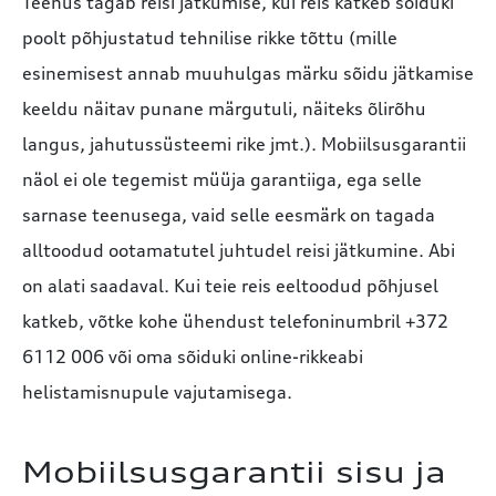
Teenus tagab reisi jätkumise, kui reis katkeb sõiduki
poolt põhjustatud tehnilise rikke tõttu (mille
esinemisest annab muuhulgas märku sõidu jätkamise
keeldu näitav punane märgutuli, näiteks õlirõhu
langus, jahutussüsteemi rike jmt.). Mobiilsusgarantii
näol ei ole tegemist müüja garantiiga, ega selle
sarnase teenusega, vaid selle eesmärk on tagada
alltoodud ootamatutel juhtudel reisi jätkumine. Abi
on alati saadaval. Kui teie reis eeltoodud põhjusel
katkeb, võtke kohe ühendust telefoninumbril +372
6112 006 või oma sõiduki online-rikkeabi
helistamisnupule vajutamisega.
Mobiilsusgarantii sisu ja