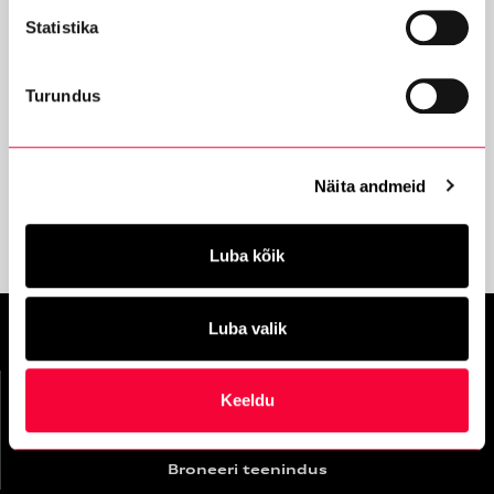
Audi videoülevaated
Statistika
Teabe- ja meelelahutussüsteemid
Turundus
Mudelid
Kõik mudelid
Näita andmeid
Audi Approved :plus
Luba kõik
Luba valik
Keeldu
Broneeri teenindus