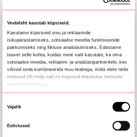
Audi Tartu
Ametlik Audi esindus Lõuna-Eestis
Sepa 24B, 50113, Tartu
Veebileht kasutab küpsiseid.
Kasutame küpsiseid sisu ja reklaamide
audi@aastaauto.ee
isikupärastamiseks, sotsiaalse meedia funktsioonide
+372 730 8020
pakkumiseks ning liikluse analüüsimiseks. Edastame
teavet selle kohta, kuidas meie saiti kasutate, ka oma
Lahtiolekuajad
sotsiaalse meedia, reklaami- ja analüüsipartneritele, kes
võivad seda kombineerida muu teabega, mida olete neile
Esmaspäev
08.00 - 18.00
esitanud või mida nad on kogunud teiepoolse teenuste
Teisipäev
08.00 - 18.00
kasutamise käigus.
Kolmapäev
08.00 - 18.00
Neljapäev
08.00 - 18.00
Reede
08.00 - 18.00
Nõusoleku
Laupäev
suletud
Vajalik
valik
Pühapäev
suletud
Eelistused
Lingid