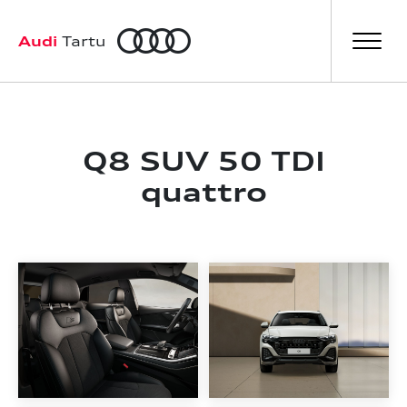
a
Audi
Tartu
Q8 SUV 50 TDI
quattro