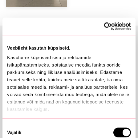
Veebileht kasutab küpsiseid.
Audi Tartu
Kasutame küpsiseid sisu ja reklaamide
Ametlik Audi esindus Lõuna-Eestis
isikupärastamiseks, sotsiaalse meedia funktsioonide
Sepa 24B, 50113, Tartu
pakkumiseks ning liikluse analüüsimiseks. Edastame
teavet selle kohta, kuidas meie saiti kasutate, ka oma
audi@aastaauto.ee
sotsiaalse meedia, reklaami- ja analüüsipartneritele, kes
+372 730 8020
võivad seda kombineerida muu teabega, mida olete neile
esitanud või mida nad on kogunud teiepoolse teenuste
kasutamise käigus.
Lahtiolekuajad
Esmaspäev
08.00 - 18.00
Nõusoleku
Teisipäev
08.00 - 18.00
Vajalik
valik
Kolmapäev
08.00 - 18.00