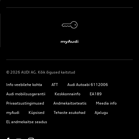
myAudi
© 2026 AUDI AG. Kõik õigused kaitstud
Info veebilehe kohta
ATT
Audi Autoabi 6112006
Audi mobiilsusgarantii
Keskkonnainfo
EA189
Privaatsustingimused
Andmekaitseteatis
Meedia info
myAudi
Küpsised
Tehaste asukohad
Ajalugu
EL andmekaitse seadus