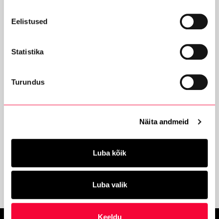
Neljapäev
08.00 - 18.00
Reede
08.00 - 18.00
Eelistused
Laupäev
suletud
Pühapäev
suletud
Statistika
Lingid
Turundus
Audi videoülevaated
Teabe- ja meelelahutussüsteemid
Näita andmeid
Mudelid
Kõik mudelid
Luba kõik
Audi Approved :plus
Luba valik
Keeldu