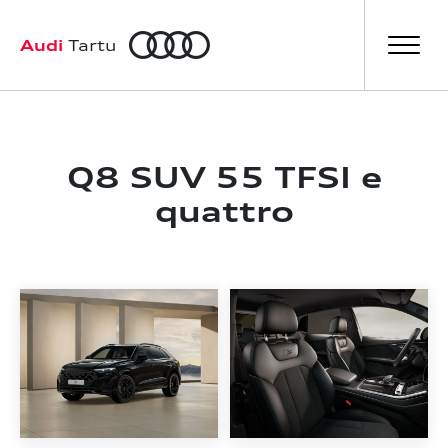
a
Audi
Tartu
Q8 SUV 55 TFSI e
quattro