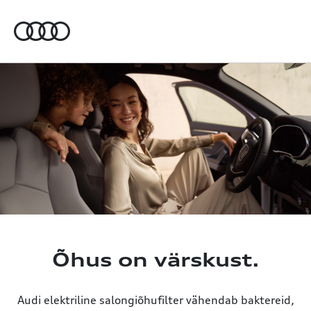
a
Õhus on värskust.
Audi elektriline salongiõhufilter vähendab baktereid,