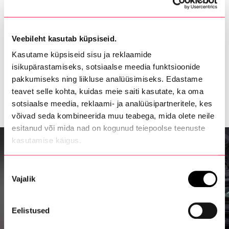
kampsuni efektile. See laeng tõmbab ligi ja
püüab kinni mikroskoopilised osakesed, nagu
piduritolm, viirused ja bakterid, parandades
Veebileht kasutab küpsiseid.
sinu Audi salongiõhu kvaliteeti.
Kasutame küpsiseid sisu ja reklaamide
isikupärastamiseks, sotsiaalse meedia funktsioonide
pakkumiseks ning liikluse analüüsimiseks. Edastame
Salongifilter
teavet selle kohta, kuidas meie saiti kasutate, ka oma
sotsiaalse meedia, reklaami- ja analüüsipartneritele, kes
võivad seda kombineerida muu teabega, mida olete neile
esitanud või mida nad on kogunud teiepoolse teenuste
kasutamise käigus.
Nõusoleku
Vajalik
valik
Eelistused