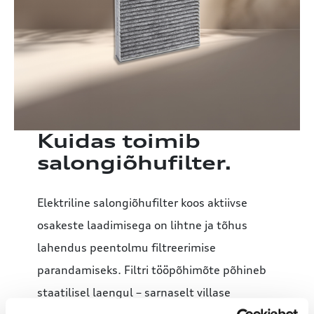
Kuidas toimib
salongiõhufilter.
Elektriline salongiõhufilter koos aktiivse
osakeste laadimisega on lihtne ja tõhus
lahendus peentolmu filtreerimise
parandamiseks. Filtri tööpõhimõte põhineb
staatilisel laengul – sarnaselt villase