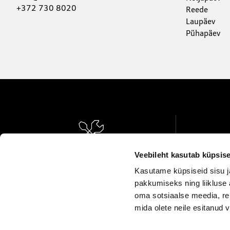
+372 730 8020
Reede
Laupäev
Pühapäev
Veebileht kasutab küpsise
Broneeri teenindus
Regi
Kasutame küpsiseid sisu j
pakkumiseks ning liikluse 
oma sotsiaalse meedia, re
mida olete neile esitanud
© 2026 AUDI AG. Kõik õigused kaitstud