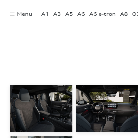
Menu
A1
A3
A5
A6
A6 e-tron
A8
Q