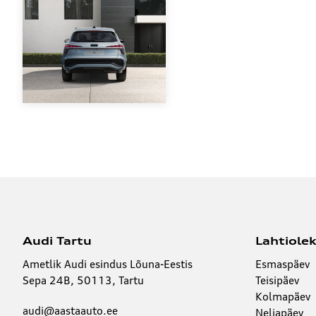
Audi Tartu
Lahtiole
Ametlik Audi esindus Lõuna-Eestis
Esmaspäev
Sepa 24B, 50113, Tartu
Teisipäev
Kolmapäev
audi@aastaauto.ee
Neljapäev