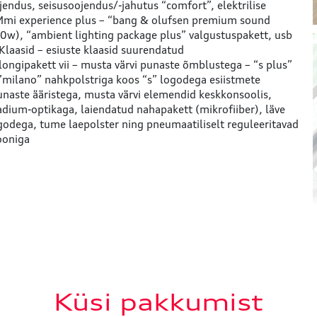
ojendus, seisusoojendus/-jahutus “comfort”, elektrilise
mi experience plus – “bang & olufsen premium sound
0w), “ambient lighting package plus” valgustuspakett, usb
Klaasid – esiuste klaasid suurendatud
alongipakett vii – musta värvi punaste õmblustega – “s plus”
”milano” nahkpolstriga koos “s” logodega esiistmete
naste ääristega, musta värvi elemendid keskkonsoolis,
dium-optikaga, laiendatud nahapakett (mikrofiiber), läve
ogodega, tume laepolster ning pneumaatiliselt reguleeritavad
ooniga
Küsi pakkumist