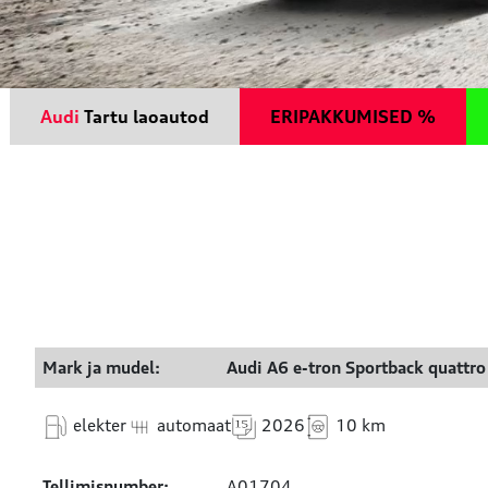
Audi
Tartu laoautod
ERIPAKKUMISED %
Mark ja mudel:
Audi A6 e-tron Sportback quattro
elekter
automaat
2026
10 km
Tellimisnumber:
A01704