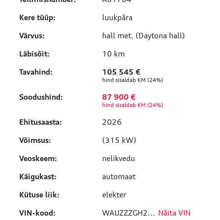
Kere tüüp:
luukpära
Värvus:
hall met. (Daytona hall)
Läbisõit:
10 km
Tavahind:
105 545 €
hind sisaldab KM (24%)
Soodushind:
87 900 €
hind sisaldab KM (24%)
Ehitusaasta:
2026
Võimsus:
(315 kW)
Veoskeem:
nelikvedu
Käigukast:
automaat
Kütuse liik:
elekter
VIN-kood:
WAUZZZGH2
...
Näita VIN