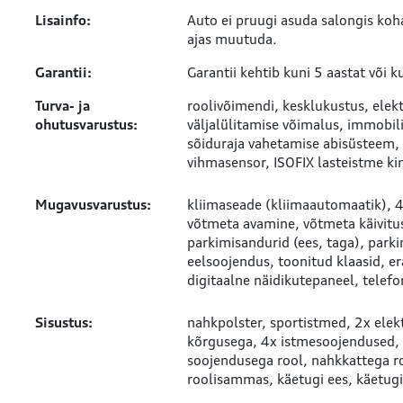
Lisainfo:
Auto ei pruugi asuda salongis koh
ajas muutuda.
Garantii:
Garantii kehtib kuni 5 aastat või
Turva- ja
roolivõimendi
kesklukustus
elek
ohutusvarustus:
väljalülitamise võimalus
immobili
sõiduraja vahetamise abisüsteem
vihmasensor
ISOFIX lasteistme ki
Mugavusvarustus:
kliimaseade (kliimaautomaatik)
4
võtmeta avamine
võtmeta käivitu
parkimisandurid (ees, taga)
park
eelsoojendus
toonitud klaasid
er
digitaalne näidikutepaneel
telefo
Sisustus:
nahkpolster
sportistmed
2x elek
kõrgusega
4x istmesoojendused
soojendusega rool
nahkkattega r
roolisammas
käetugi ees
käetugi