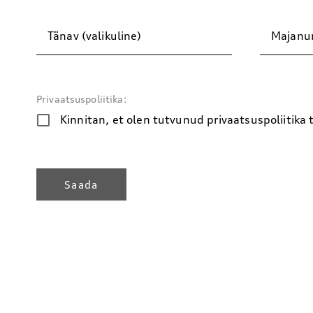
Tänav (valikuline)
Majanum
Privaatsuspoliitika:
Kinnitan, et olen tutvunud privaatsuspoliitika
Saada