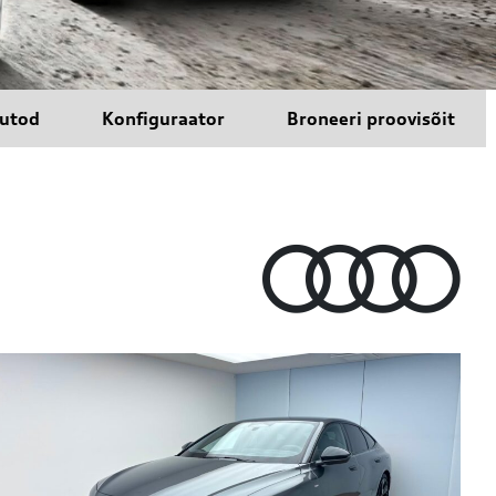
autod
Konfiguraator
Broneeri proovisõit