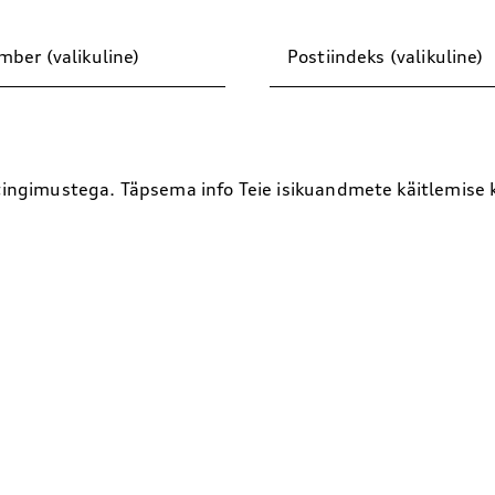
ber (valikuline)
Postiindeks (valikuline)
 tingimustega. Täpsema info Teie isikuandmete käitlemise 