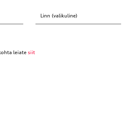
Linn (valikuline)
kohta leiate
siit