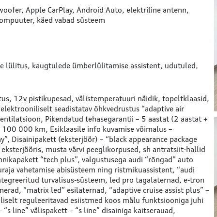
woofer
Apple CarPlay
Android Auto
elektriline antenn
ompuuter
käed vabad süsteem
 lülitus
kaugtulede ümberlülitamise assistent
udutuled
tus
12v pistikupesad
välistemperatuuri näidik
topeltklaasid
elektrooniliselt seadistatav õhkvedrustus “adaptive air
entilatsioon
Pikendatud tehasegarantii – 5 aastat (2 aastat +
uni 100 000 km
Esiklaasile info kuvamise võimalus –
ay”
Disainipakett (eksterjöör) – “black appearance package
eksterjööris, musta värvi peeglikorpused, sh antratsiit-hallid
hnikapakett “tech plus”, valgustusega audi “rõngad” auto
duraja vahetamise abisüsteem ning ristmikuassistent, “audi
ntegreeritud turvalisus-süsteem, led pro tagalaternad, e-tron
rad, “matrix led” esilaternad, “adaptive cruise assist plus” –
iliselt reguleeritavad esiistmed koos mälu funktsiooniga juhi
– “s line” välispakett – “s line” disainiga kaitserauad