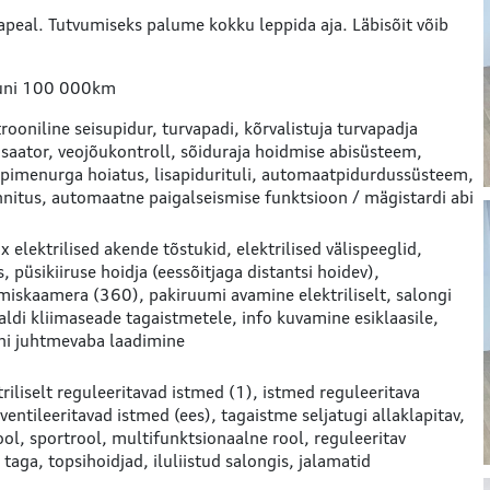
apeal. Tutvumiseks palume kokku leppida aja. Läbisõit võib
 kuni 100 000km
trooniline seisupidur
turvapadi
kõrvalistuja turvapadja
saator
veojõukontroll
sõiduraja hoidmise abisüsteem
pimenurga hoiatus
lisapidurituli
automaatpidurdussüsteem
nnitus
automaatne paigalseismise funktsioon / mägistardi abi
x elektrilised akende tõstukid
elektrilised välispeeglid
s
püsikiiruse hoidja (eessõitjaga distantsi hoidev)
imiskaamera (360)
pakiruumi avamine elektriliselt
salongi
aldi kliimaseade tagaistmetele
info kuvamine esiklaasile
ni juhtmevaba laadimine
triliselt reguleeritavad istmed (1)
istmed reguleeritava
ventileeritavad istmed (ees)
tagaistme seljatugi allaklapitav
ool
sportrool
multifunktsionaalne rool
reguleeritav
 taga
topsihoidjad
iluliistud salongis
jalamatid