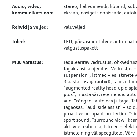
Audio, video,
stereo
helivõimendi
kõlarid
sub
kommunikatsioon:
ekraan
navigatsiooniseade
autok
Rehvid ja veljed:
valuveljed
Tuled:
LED
päevasõidutulede automaatne
valgustuspakett
Muu varustus:
reguleeritav vedrustus
õhkvedrus
tagaklaasi soojendus
Vedrustus – 
suspension”
Istmed – esiistmete v
3 aastat lisagarantiid), läbisõid
“augmented reality head-up displ
plus”, musta värvi elemendid auto 
audi “rõngad” auto ees ja taga
Te
tagaosas, “audi side assist” – sõi
proactive occupant protection “- i
sport sound, “surround view” kaame
aktiivne reahoidja
Istmed – elektr
istmele ning välispeeglitele
Värv 