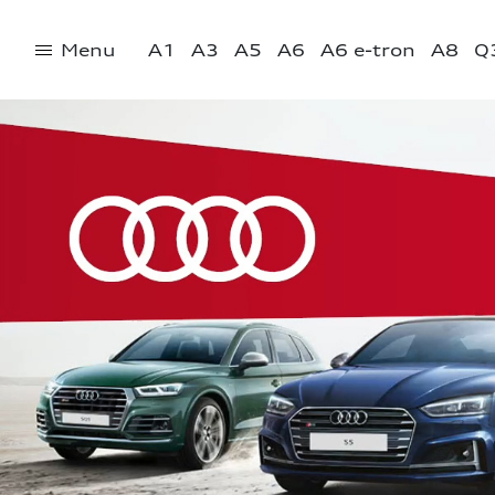
Menu
A1
A3
A5
A6
A6 e-tron
A8
Q