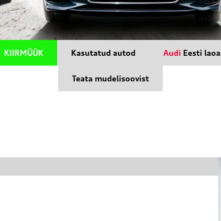
KIIRMÜÜK
Kasutatud autod
Audi
Eesti lao
Teata mudelisoovist