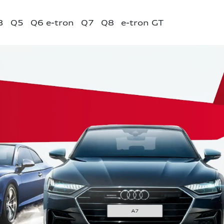
3
Q5
Q6 e-tron
Q7
Q8
e-tron GT