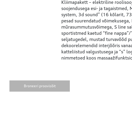
Kliimapakett – elektriline rooliso
soojendusega esi- ja tagaistmed
M
system, 3d sound” (16 kõlarit, 73
pesad suurendatud võimekusega
mürasummutusvõimega
S line s
sportistmed kaetud “fine nappa”/
seljatugedel, mustad turvavööd pu
dekoorelemendid interjööris vanaa
katteliistud valgustusega ja “s” l
nimmetoed koos massaažifunktsi
Broneeri proovisõit