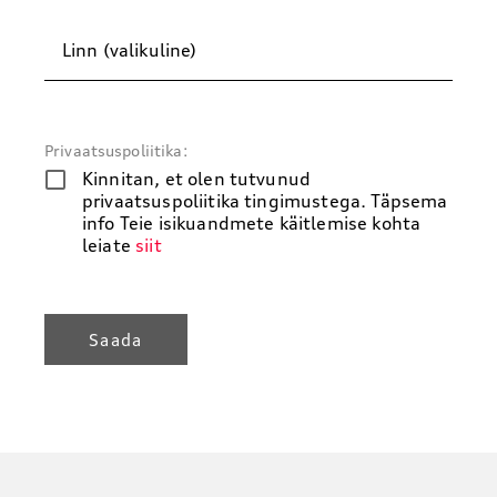
Linn (valikuline)
Privaatsuspoliitika:
Kinnitan, et olen tutvunud
privaatsuspoliitika tingimustega. Täpsema
info Teie isikuandmete käitlemise kohta
leiate
siit
Saada