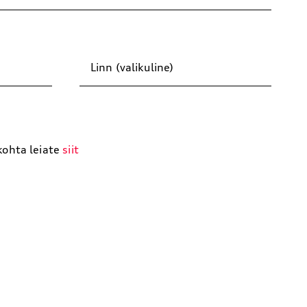
Linn (valikuline)
kohta leiate
siit