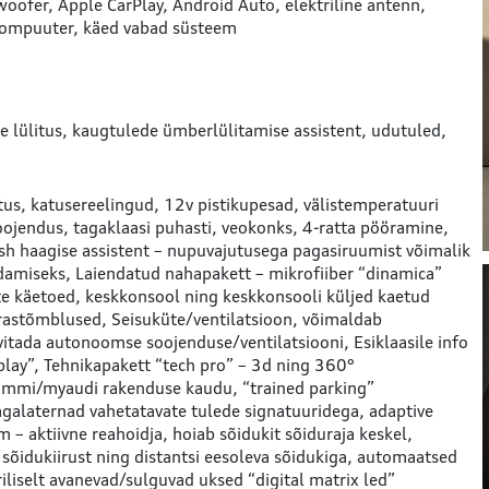
woofer
Apple CarPlay
Android Auto
elektriline antenn
ompuuter
käed vabad süsteem
 lülitus
kaugtulede ümberlülitamise assistent
udutuled
tus
katusereelingud
12v pistikupesad
välistemperatuuri
oojendus
tagaklaasi puhasti
veokonks
4-ratta pööramine
, sh haagise assistent – nupuvajutusega pagasiruumist võimalik
edamiseks
Laiendatud nahapakett – mikrofiiber “dinamica”
te käetoed, keskkonsool ning keskkonsooli küljed kaetud
trastõmblused
Seisuküte/ventilatsioon, võimaldab
itada autonoomse soojenduse/ventilatsiooni
Esiklaasile info
play”
Tehnikapakett “tech pro” – 3d ning 360°
 mmi/myaudi rakenduse kaudu, “trained parking”
tagalaternad vahetatavate tulede signatuuridega, adaptive
m – aktiivne reahoidja, hoiab sõidukit sõiduraja keskel,
 sõidukiirust ning distantsi eesoleva sõidukiga, automaatsed
iliselt avanevad/sulguvad uksed “digital matrix led”