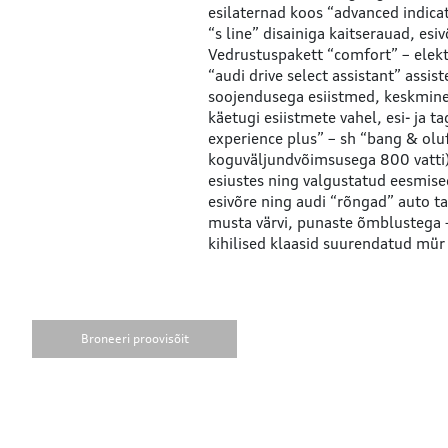
esilaternad koos “advanced indic
“s line” disainiga kaitserauad, esi
Vedrustuspakett “comfort” – elektr
“audi drive select assistant” assi
soojendusega esiistmed, keskmine 
käetugi esiistmete vahel, esi- ja t
experience plus” – sh “bang & ol
koguväljundvõimsusega 800 vatti
esiustes ning valgustatud eesmise
esivõre ning audi “rõngad” auto t
musta värvi, punaste õmblustega –
kihilised klaasid suurendatud mür
Broneeri proovisõit