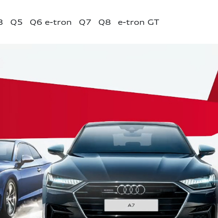
3
Q5
Q6 e-tron
Q7
Q8
e-tron GT