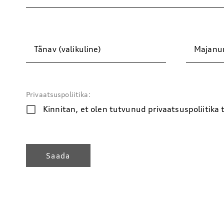
Tänav (valikuline)
Majanum
Privaatsuspoliitika:
Kinnitan, et olen tutvunud privaatsuspoliitika
Saada