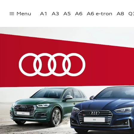
Menu
A1
A3
A5
A6
A6 e-tron
A8
Q