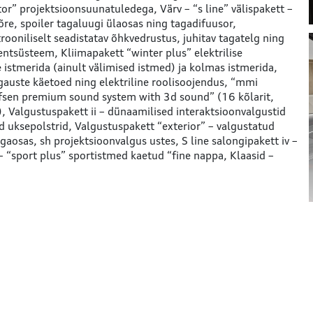
ator” projektsioonsuunatuledega
Värv – “s line” välispakett –
võre, spoiler tagaluugi ülaosas ning tagadifuusor
ooniliselt seadistatav õhkvedrustus, juhitav tagatelg ning
stentsüsteem
Kliimapakett “winter plus” elektrilise
istmerida (ainult välimised istmed) ja kolmas istmerida,
agauste käetoed ning elektriline roolisoojendus
“mmi
ufsen premium sound system with 3d sound” (16 kõlarit,
)
Valgustuspakett ii – dünaamilised interaktsioonvalgustid
d uksepolstrid
Valgustuspakett “exterior” – valgustatud
agaosas, sh projektsioonvalgus ustes
S line salongipakett iv –
 “sport plus” sportistmed kaetud “fine nappa
Klaasid –