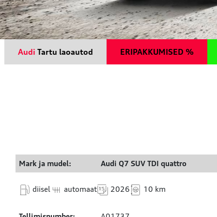
Audi
Tartu laoautod
ERIPAKKUMISED %
Mark ja mudel:
Audi Q7 SUV TDI quattro
diisel
automaat
2026
10 km
Tellimisnumber:
A01737