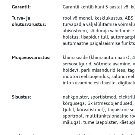
Garantii:
Garantii kehtib kuni 5 aastat või
Turva- ja
roolivõimendi
kesklukustus
ABS 
ohutusvarustus:
turvapadja väljalülitamise võimalu
abisüsteem
sõiduraja vahetamise
hoiatus
lisapidurituli
automaatp
automaatne paigalseismise funkts
Mugavusvarustus:
kliimaseade (kliimaautomaatik)
4
servosulgurid
võtmeta avamine
v
hoidev)
parkimisandurid (ees, tag
mootori eelsoojendus
salongi ee
info kuvamine esiklaasile
digitaa
Sisustus:
nahkpolster
sportistmed
elektri
kõrgusega
6x istmesoojendused
(juhil, kõrvalistmel)
tagaistme sel
sportrool
multifunktsionaalne ro
mäluga)
tume laepolster
käetugi