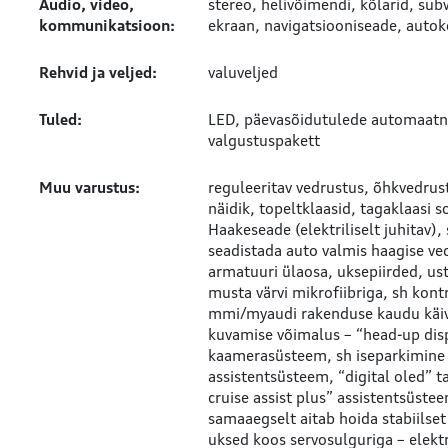
Audio, video,
stereo
helivõimendi
kõlarid
sub
kommunikatsioon:
ekraan
navigatsiooniseade
autok
Rehvid ja veljed:
valuveljed
Tuled:
LED
päevasõidutulede automaatne
valgustuspakett
Muu varustus:
reguleeritav vedrustus
õhkvedrus
näidik
topeltklaasid
tagaklaasi s
Haakeseade (elektriliselt juhitav)
seadistada auto valmis haagise v
armatuuri ülaosa, uksepiirded, us
musta värvi mikrofiibriga, sh kon
mmi/myaudi rakenduse kaudu käiv
kuvamise võimalus – “head-up dis
kaamerasüsteem, sh iseparkimine
assistentsüsteem, “digital oled” 
cruise assist plus” assistentsüstee
samaaegselt aitab hoida stabiilset
uksed koos servosulguriga – elektr