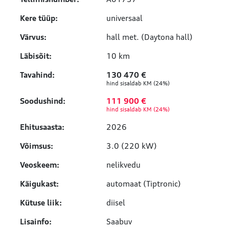
Kere tüüp:
universaal
Värvus:
hall met. (Daytona hall)
Läbisõit:
10 km
Tavahind:
130 470 €
hind sisaldab KM (24%)
Soodushind:
111 900 €
hind sisaldab KM (24%)
Ehitusaasta:
2026
Võimsus:
3.0 (220 kW)
Veoskeem:
nelikvedu
Käigukast:
automaat (Tiptronic)
Kütuse liik:
diisel
Lisainfo:
Saabuv