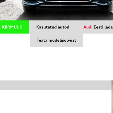
KIIRMÜÜK
Kasutatud autod
Audi
Eesti lao
Teata mudelisoovist