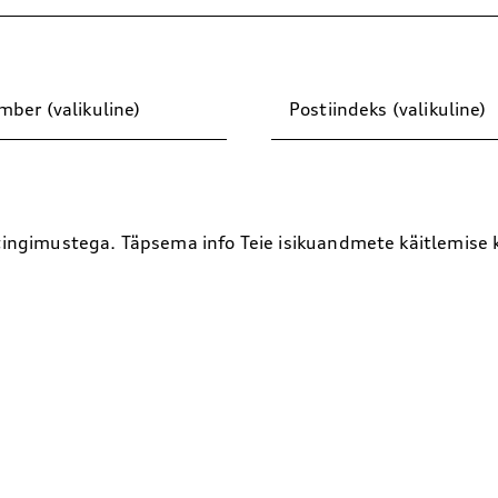
ber (valikuline)
Postiindeks (valikuline)
 tingimustega. Täpsema info Teie isikuandmete käitlemise 