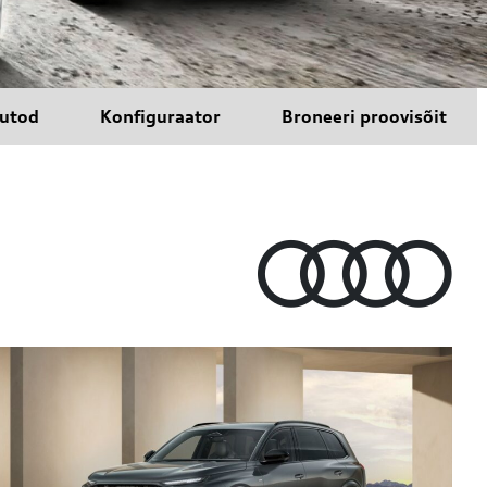
autod
Konfiguraator
Broneeri proovisõit