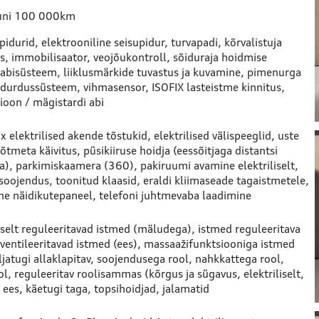
 kuni 100 000km
pidurid
elektrooniline seisupidur
turvapadi
kõrvalistuja
s
immobilisaator
veojõukontroll
sõiduraja hoidmise
 abisüsteem
liiklusmärkide tuvastus ja kuvamine
pimenurga
idurdussüsteem
vihmasensor
ISOFIX lasteistme kinnitus
ioon / mägistardi abi
x elektrilised akende tõstukid
elektrilised välispeeglid
uste
õtmeta käivitus
püsikiiruse hoidja (eessõitjaga distantsi
a)
parkimiskaamera (360)
pakiruumi avamine elektriliselt
lsoojendus
toonitud klaasid
eraldi kliimaseade tagaistmetele
lne näidikutepaneel
telefoni juhtmevaba laadimine
liselt reguleeritavad istmed (mäludega)
istmed reguleeritava
ventileeritavad istmed (ees)
massaažifunktsiooniga istmed
jatugi allaklapitav
soojendusega rool
nahkkattega rool
ol
reguleeritav roolisammas (kõrgus ja sügavus, elektriliselt,
 ees
käetugi taga
topsihoidjad
jalamatid